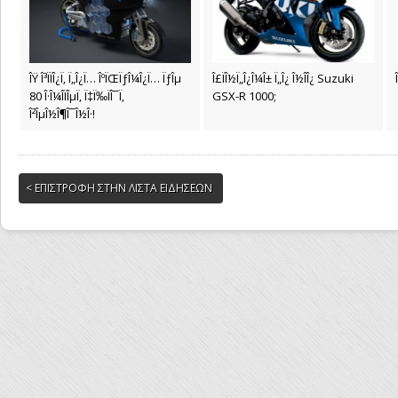
ÎŸ Î³ÏÏÎ¿Ï‚ Ï„Î¿Ï… ÎºÏŒÏƒÎ¼Î¿Ï… ÏƒÎµ
Î£ÏÎ½Ï„Î¿Î¼Î± Ï„Î¿ Î½Î­Î¿ Suzuki
80 Î·Î¼Î­ÏÎµÏ‚ Ï‡Ï‰ÏÎ¯Ï‚
GSX-R 1000;
Î²ÎµÎ½Î¶Î¯Î½Î·!
< ΕΠΙΣΤΡΟΦΗ ΣΤΗΝ ΛΙΣΤΑ ΕΙΔΗΣΕΩΝ