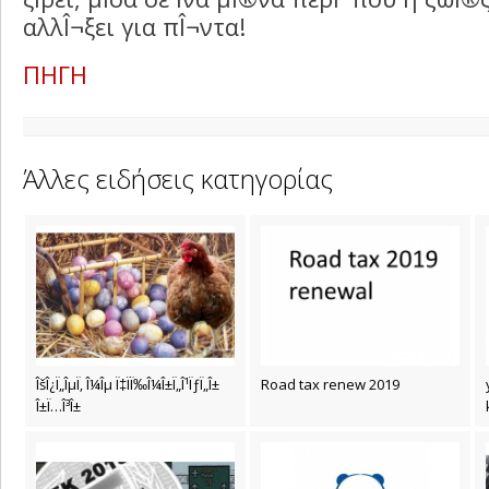
αλλÎ¬ξει για πÎ¬ντα!
ΠΗΓΗ
Άλλες ειδήσεις κατηγορίας
ÎšÎ¿Ï„ÎµÏ‚ Î¼Îµ Ï‡ÏÏ‰Î¼Î±Ï„Î¹ÏƒÏ„Î±
Road tax renew 2019
Î±Ï…Î³Î±