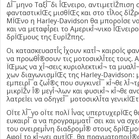
ΔÎ¯μηνο ΤαξÎ¯δι ÎŒνειρο, αντιμετÏŽπιση 
φανταστικÏŒς μισθÏŒς και στο τÎ­λος δÏŽρ
ΜÏŒνο η Harley-Davidson θα μποροÏσε να
και να μεταφÎ­ρει το ΑμερικÎ¬νικο ÎŒνειρο
δρÏŒμους της ΕυρÏŽπης.
Οι κατασκευαστÎ­ς Î­χουν κατÎ¬ καιροÏς φαντ
να προωθÎ®σουν τις μοτοσικλÎ­τες τους. Α
ÏŒμως να χÎ¬σεις κυριολεκτικÎ¬ τα μυαλÎ¬ 
χων διαγωνισμÏŒς της Harley-Davidson: 
εμπειρÎ¯α ζωÎ®ς που συγκινεÎ¯ κÎ¬θε λÎ¬τ
μικρÏŽν Î® μεγÎ¬λων και φυσικÎ¬ κÎ¬θε α
λατρεÏει να οδηγεÎ¯ μοτοσικλÎ­τα γενικÏŒ
ΟÏτε λÎ¯γο οÏτε πολÏ Î­νας υπερτυχερÏŒς θα
ευκαιρÎ¯α να προγραμματÎ¯σει και να σχε
του ονειρεμÎ­νη διαδρομÎ® στους δρÏŒμο
ΑφοÏ το κÎ¬νει αυτÏŒ, θα πραγματοποιÎ®