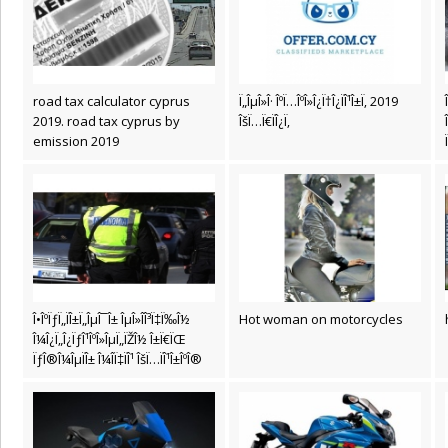
road tax calculator cyprus
Ï„ÎµÎ»Î· ÎºÏ…ÎºÎ»Î¿Ï†Î¿ÏÎ¹Î±Ï‚ 2019
2019. road tax cyprus by
ÎšÏ…Ï€ÏÎ¿Ï‚
emission 2019
Î•ÎºÏƒÏ„ÏÎ±Ï„ÎµÎ¯Î± ÎµÎ»Î­Î³Ï‡Ï‰Î½
Hot woman on motorcycles
Î¼Î¿Ï„Î¿ÏƒÎ¹ÎºÎ»ÎµÏ„ÏŽÎ½ Î±Ï€ÏŒ
ÏƒÎ®Î¼ÎµÏÎ± Î¼Î­Ï‡ÏÎ¹ ÎšÏ…ÏÎ¹Î±ÎºÎ®