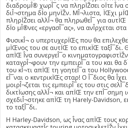
διαδρομÎ® χωρÎ¯ς να πληρÏŽσει οÏτε Î­να σ
διÎ¬στημα δÏο μηνÏŽν. ΜÎ¬λιστα, ÏŒχι μÏ
πληρÏŽσει αλλÎ¬ θα πληρωθεÎ¯ για αυτÏŒ 
δÏο μÎ®νες «εργασÎ¯ας», να ανÎ­ρχεται στα
ΦυσικÎ¬ ο υπερτυχερÏŒς που θα επιλεχθεÎ
μÏŒνος του σε αυτÏŒ το επικÏŒ ταξÎ¯δι. 
απÏŒ Î­να συνεργεÎ¯ο κινηματογραφιστÏŽ
καταγρÎ¬φουν την εμπειρÎ¯α του και θα δ
του κÎ¬τι απÏŒ τη γοητεÎ¯α του Hollywood
εÎ¯ναι ο κεντρικÏŒς σταρ! Ο Î¯διος θα Î­χε
μοιρÎ¬ζεται τις εμπειρÎ¯ες του στις σελÎ¯
δικτÏωσης αλλÎ¬ και απÏŒ την επÎ¯σημη 
σχεδιÎ¬στηκε απÏŒ τη Harely-Davidson, ε
το ταξÎ¯δι.
Η Harley-Davidson, ως Î­νας απÏŒ τους κ
κατασκευαστÎ­ς touring μοτοσικλετÏŽν Î­χει