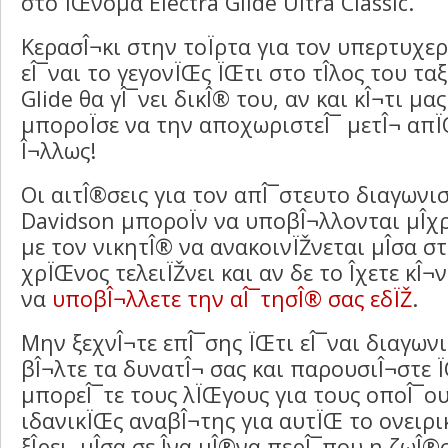
στο ÏŒνομα Electra Glide Ultra Classic.
ΚερασÎ¬κι στην τοÏρτα για τον υπερτυχε
εÎ¯ναι το γεγονÏŒς ÏŒτι στο τÎ­λος του ταξι
Glide θα γÎ¯νει δικÎ® του, αν και κÎ¬τι μας 
μποροÏσε να την αποχωριστεÎ¯ μετÎ¬ απÏ
Î¬λλως!
Οι αιτÎ®σεις για τον απÎ¯στευτο διαγωνι
Davidson μποροÏν να υποβÎ¬λλονται μÎ­χ
με τον νικητÎ® να ανακοινÏŽνεται μÎ­σα σ
χρÏŒνος τελειÏŽνει και αν δε το Î­χετε κÎ¬
να
υποβÎ¬λλετε την αÎ¯τησÎ® σας εδÏŽ
.
Μην ξεχνÎ¬τε επÎ¯σης ÏŒτι εÎ¯ναι διαγω
βÎ¬λτε τα δυνατÎ¬ σας και παρουσιÎ¬στε Ï
μπορεÎ¯τε τους λÏŒγους για τους οποÎ¯ους
ιδανικÏŒς αναβÎ¬της για αυτÏŒ το ονειρι
ξÎ­ρει, μÎ­σα σε Î­να μÎ®να περÎ¯που η ζωÎ