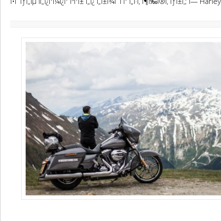
Î•Î¯ÏƒÏ„Îµ Î­Ï„Î¿Î¹Î¼Î¿Î¹ Î³Î¹Î± Ï„Î¿ Ï„Î±Î¾Î¯Î´Î¹ Ï„Î·Ï‚ Î¶Ï‰Î®Ï‚ ÏƒÎ±Ï‚; Î— Harl