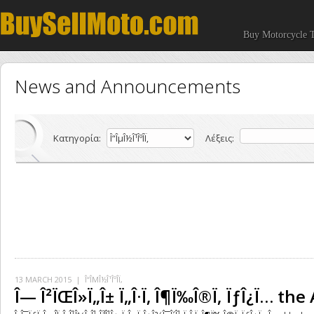
Buy Motorcycle T
News and Announcements
Κατηγορία:
Λέξεις:
13 MARCH 2015
| Î“ÎΜÎ½Î¹ÎºÎ­Ï‚
Î— Î²ÏŒÎ»Ï„Î± Ï„Î·Ï‚ Î¶Ï‰Î®Ï‚ ÏƒÎ¿Ï… t