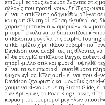
επιθυμÎ¯ες τους ενσωματÏŽνοντας στις μοτ
αλλαγÎ­ς που προτεÎ¯νουν. ΣτÏŒχος φυσικÎ
εÎ¯ναι η απÏŒλυτη οδηγικÎ® νιρβÎ¬να σε
και η απÏŒλυτη αÎ¯σθηση ελευθερÎ¯ας, δÏ
χαρακτηριστικÎ¬ των αμερικÎ¬νικων μοτο
μπορεÎ¯ εÏκολα να το διαπιστÏŽσει κÎ¬ποι
υπÏŒλοιπα μοντÎ­λα της σειρÎ¬ς Τouring κ
απÏŒ πρÏŽτο χÎ­ρι πÏŒσο σοβαρÎ¬ παÎ¯ρνε
Davidson τους αναβÎ¬τες τις θÎ­λοντας να 
κÎ¬θε στιγμÎ® απÏŒλυτο Î­λεγχο, αυθεντικ
απαρÎ¬μιλλο στιλ και φυσικÎ¬ υψηλÎ® τε
εÎ¯ναι τα εντυπωσιακÎ¬ συστÎ®ματα πληρ
ψυχαγωγÎ¯ας. ÎŒλα αυτÎ¬ εÎ¯ναι που κÎ¬νο
Davidson ξεχωριστÎ­ς και μοναδικÎ­ς σε κÎ¬θ
χουμε να κÎ¬νουμε με τη Street Glide, εÎ¯
των ΔρÏŒμων, το Road King Classic, εÎ¯τε
κφραση του τουρισμοÏ μεγÎ¬λων αποστÎ¬σ