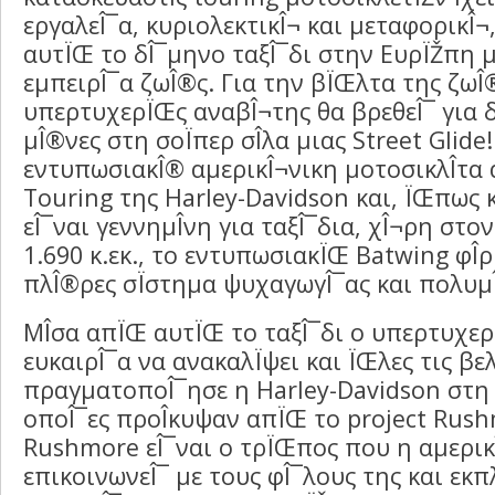
εργαλεÎ¯α, κυριολεκτικÎ¬ και μεταφορικÎ¬,
αυτÏŒ το δÎ¯μηνο ταξÎ¯δι στην ΕυρÏŽπη μ
εμπειρÎ¯α ζωÎ®ς. Για την βÏŒλτα της ζωÎ
υπερτυχερÏŒς αναβÎ¬της θα βρεθεÎ¯ για 
μÎ®νες στη σοÏπερ σÎ­λα μιας Street Glide
εντυπωσιακÎ® αμερικÎ¬νικη μοτοσικλÎ­τα 
Touring της Harley-Davidson και, ÏŒπως 
εÎ¯ναι γεννημÎ­νη για ταξÎ¯δια, χÎ¬ρη στ
1.690 κ.εκ., το εντυπωσιακÏŒ Batwing φÎ­ρ
πλÎ®ρες σÏστημα ψυχαγωγÎ¯ας και πολυμÎ­
ΜÎ­σα απÏŒ αυτÏŒ το ταξÎ¯δι ο υπερτυχερÏ
ευκαιρÎ¯α να ανακαλÏψει και ÏŒλες τις βε
πραγματοποÎ¯ησε η Harley-Davidson στη S
οποÎ¯ες προÎ­κυψαν απÏŒ το project Rush
Rushmore εÎ¯ναι ο τρÏŒπος που η αμερικ
επικοινωνεÎ¯ με τους φÎ¯λους της και εκπ