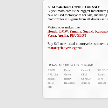
KTM motorbikes CYPRUS FOR SALE
Buysellmoto.com is the biggest motorbikes 
new or used motorcycles for sale, including 
motorcycles in Cyprus from all dealers and 
Motorcycles makes like
Honda
,
BMW
,
Yamaha
,
Suzuki
,
Kawasak
Vespa
,
Aprilia
,
PEUGEOT
Buy Sell new - used motorcycles, scooters, 
motorcycle tyres cyprus
BROWSE MOTORCYCLES BY BRAND:
AEON
Ducati
Kawasaki
PIAGGI
APRILIA
Gilera
KTM
Suzuki
Benelli
Harley
KYMCO
SYM
BMW
Husaberg
Peugeot
Yamaha
BRP