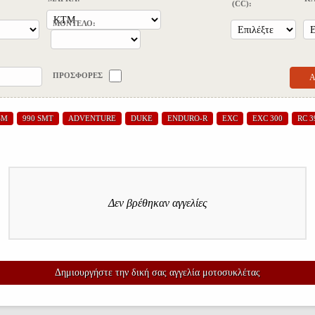
(CC):
ΜΟΝΤΕΛΟ:
ΠΡΟΣΦΟΡΕΣ
SM
990 SMT
ADVENTURE
DUKE
ENDURO-R
EXC
EXC 300
RC 3
Δεν βρέθηκαν αγγελίες
Δημιουργήστε την δική σας αγγελία μοτοσυκλέτας