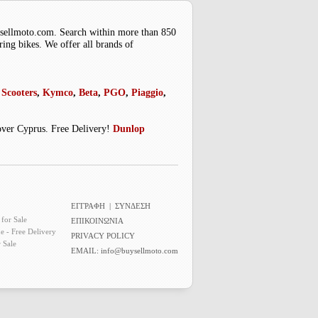
uysellmoto.com. Search within more than 850
ring bikes. We offer all brands of
Scooters
,
Kymco
,
Beta
,
PGO
,
Piaggio
,
 over Cyprus. Free Delivery!
Dunlop
ΕΓΓΡΑΦΗ
|
ΣΥΝΔΕΣΗ
for Sale
ΕΠΙΚΟΙΝΩΝΙΑ
e - Free Delivery
PRIVACY POLICY
 Sale
EMAIL:
info@buysellmoto.com