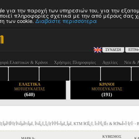
ogle για την παροχή των υπηρεσιών του, για την εξατ
οποιεί πληροφορίες σχετικά με την από μέρους σας χρ
ση των cookie.
Διαβάστε περισσότερα
rus
,
Suzuki motorcycles
,
Kawasaki cyprus
,
Ducati motorcycles
,
Harley-Davidson cy
,
SYM motor
ΣΥΝΔΕΣΗ
ΕΓΓΡ
γορά Ελαστικών & Κράνοι
Χρήσιμες Πληροφορίες
Αγγελίες
Νέα & Α
ΕΛΑΣΤΙΚΑ
ΚΡΑΝΟΙ
ΜΟΤΟΣΥΚΛΕΤΑΣ
ΜΟΤΟΣΥΚΛΕΤΑΣ
(640)
(191)
±Ï‡ÎµÎ¹ÏÎ¹ÏƒÎ¼ÎµÎ½ÎµÏ‚ Î¼Î¿Ï„Î¿ÏƒÎ¹ÎºÎ»ÎµÏ„ÎµÏ‚ KTM Ï€ÏÎ¿Ï‚ Î±Î³Î¿ÏÎ± & Ï€Ï‰Î»Î·ÏƒÎ·
ΚΥΒΙΣΜΟΣ
ΜΑΡΚΑ:
ΚΑ