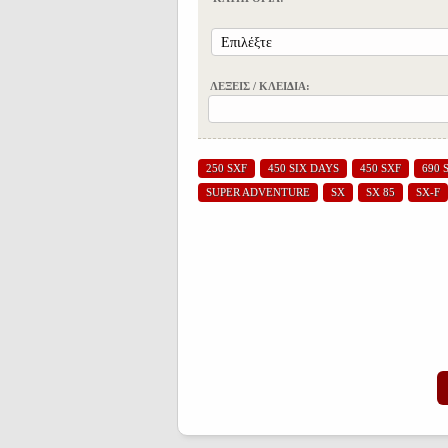
ΛΕΞΕΙΣ / ΚΛΕΙΔΙΑ:
250 SXF
450 SIX DAYS
450 SXF
690 
SUPER ADVENTURE
SX
SX 85
SX-F