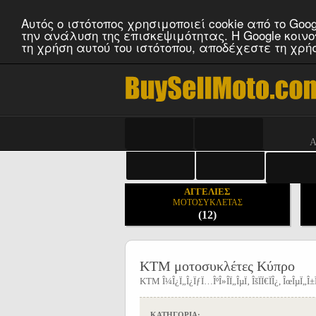
Αυτός ο ιστότοπος χρησιμοποιεί cookie από το Go
την ανάλυση της επισκεψιμότητας. Η Google κοιν
τη χρήση αυτού του ιστότοπου, αποδέχεστε τη χρή
Honda cy
,
Yamaha cyp
Α
ΑΓΓΕΛΙΕΣ
ΜΟΤΟΣΥΚΛΕΤΑΣ
(12)
KTM μοτοσυκλέτες Κύπρο
KTM Î¼Î¿Ï„Î¿ÏƒÏ…ÎºÎ»Î­Ï„ÎµÏ‚ ÎšÏÏ€ÏÎ¿, ÎœÎµÏ„Î
ΚΑΤΗΓΟΡΙΑ: