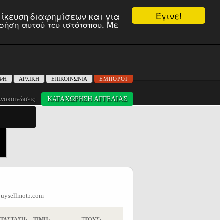
Έγινε!
ομίκευση διαφημίσεων και για
ήση αυτού του ιστότοπου. Με
cycles
,
Kymco cyprus
ΑΦΗ
ΑΡΧΙΚΗ
ΕΠΙΚΟΙΝΩΝΙΑ
ΕΜΠΟΡΟΙ
νακοινώσεις
ΚΑΤΑΧΩΡΗΣΗ ΑΓΓΕΛΙΑΣ
 - Buysellmoto.com
ΤΑΣΤΑΣΗ:
ΤΙΜΗ:
ΕΤΟΥΣ: