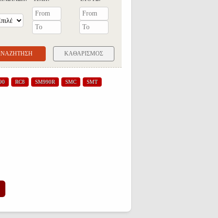
ΚΑΘΑΡΙΣΜΟΣ
90
RC8
SM990R
SMC
SMT