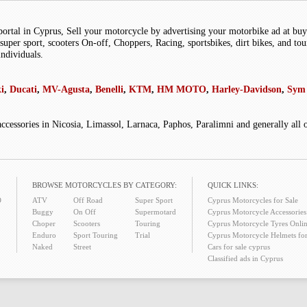
portal in Cyprus, Sell your motorcycle by advertising your motorbike ad at b
super sport, scooters On-off, Choppers, Racing, sportsbikes, dirt bikes, and tou
individuals.
i
,
Ducati
,
MV-Agusta
,
Benelli
,
KTM
,
HM MOTO
,
Harley-Davidson
,
Sym 
accessories in Nicosia, Limassol, Larnaca, Paphos, Paralimni and generally all
BROWSE MOTORCYCLES BY CATEGORY:
QUICK LINKS:
O
ATV
Off Road
Super Sport
Cyprus Motorcycles for Sale
Buggy
On Off
Supermotard
Cyprus Motorcycle Accessories 
Choper
Scooters
Touring
Cyprus Motorcycle Tyres Onlin
Enduro
Sport Touring
Trial
Cyprus Motorcycle Helmets for
Naked
Street
Cars for sale cyprus
Classified ads in Cyprus