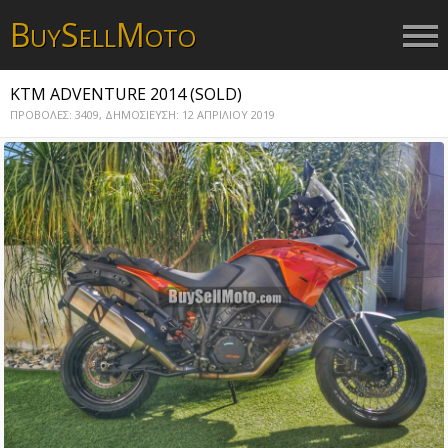
B
S
M
UY
ELL
OTO
KTM ADVENTURE 2014 (SOLD)
ΠΡΟΒΟΛΕΣ: 3409,
ΔΗΜΟΣΙΕΥΣΗ: 12 ΑΠΡΙΛΙΟΥ 2019